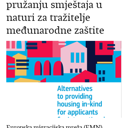
pružanju smještaja u
naturi za tražitelje
međunarodne zaštite
Europska migracijska mreža (EMN)