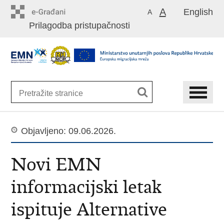
Preskoči
A
English
A
na
Prilagodba pristupačnosti
glavni
sadržaj
Objavljeno: 09.06.2026.
Novi EMN
informacijski letak
ispituje Alternative