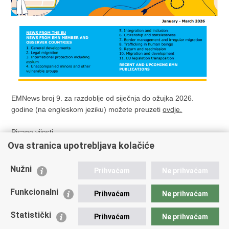
EMNews broj 9. za razdoblje od siječnja do ožujka 2026.
godine (na engleskom jeziku) možete preuzeti
ovdje.
Pisane vijesti
Ova stranica upotrebljava kolačiće
Nužni
Prihvaćam
Ne prihvaćam
Prethodna
Sljedeća
Novi EMN informacijski letak
Novi EMN informacijski letak
Funkcionalni
Prihvaćam
Ne prihvaćam
ispituje digitalnu uključenost
istražuje sigurne zemlje
i dostupnost u postupcima
podrijetla i sigurne treće
Statistički
Prihvaćam
Ne prihvaćam
legalnih migracija
zemlje prema novoj Uredbi