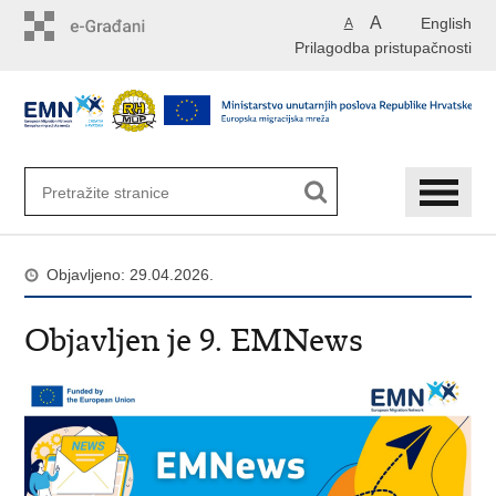
Preskoči
A
English
A
na
Prilagodba pristupačnosti
glavni
sadržaj
Objavljeno: 29.04.2026.
Objavljen je 9. EMNews