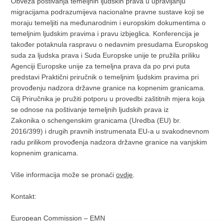
Obveza poštivanja temeljnih ljudskih prava u upravljanju
migracijama podrazumijeva nacionalne pravne sustave koji se
moraju temeljiti na međunarodnim i europskim dokumentima o
temeljnim ljudskim pravima i pravu izbjeglica. Konferencija je
također potaknula raspravu o nedavnim presudama Europskog
suda za ljudska prava i Suda Europske unije te pružila priliku
Agenciji Europske unije za temeljna prava da po prvi puta
predstavi Praktični priručnik o temeljnim ljudskim pravima pri
provođenju nadzora državne granice na kopnenim granicama.
Cilj Priručnika je pružiti potporu u provedbi zaštitnih mjera koja
se odnose na poštivanje temeljnih ljudskih prava iz
Zakonika o schengenskim granicama (Uredba (EU) br.
2016/399) i drugih pravnih instrumenata EU-a u svakodnevnom
radu prilikom provođenja nadzora državne granice na vanjskim
kopnenim granicama.
Više informacija može se pronaći
ovdje
.
Kontakt:
European Commission – EMN