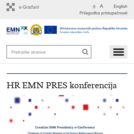
Preskoči
A
English
A
na
Prilagodba pristupačnosti
glavni
sadržaj
HR EMN PRES konferencija