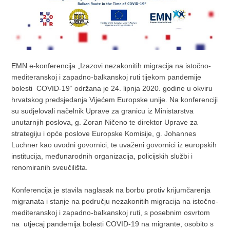
EMN e-konferencija „Izazovi nezakonitih migracija na istočno-
mediteranskoj i zapadno-balkanskoj ruti tijekom pandemije
bolesti COVID-19“ održana je 24. lipnja 2020. godine u okviru
hrvatskog predsjedanja Vijećem Europske unije. Na konferenciji
su sudjelovali načelnik Uprave za granicu iz Ministarstva
unutarnjih poslova, g. Zoran Ničeno te direktor Uprave za
strategiju i opće poslove Europske Komisije, g. Johannes
Luchner kao uvodni govornici, te uvaženi govornici iz europskih
institucija, međunarodnih organizacija, policijskih službi i
renomiranih sveučilišta.
Konferencija je stavila naglasak na borbu protiv krijumčarenja
migranata i stanje na području nezakonitih migracija na istočno-
mediteranskoj i zapadno-balkanskoj ruti, s posebnim osvrtom
na utjecaj pandemija bolesti COVID-19 na migrante, osobito s