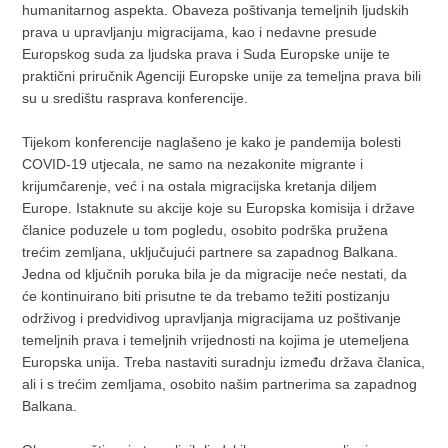
humanitarnog aspekta. Obaveza poštivanja temeljnih ljudskih
prava u upravljanju migracijama, kao i nedavne presude
Europskog suda za ljudska prava i Suda Europske unije te
praktični priručnik Agenciji Europske unije za temeljna prava bili
su u središtu rasprava konferencije.
Tijekom konferencije naglašeno je kako je pandemija bolesti
COVID-19 utjecala, ne samo na nezakonite migrante i
krijumčarenje, već i na ostala migracijska kretanja diljem
Europe. Istaknute su akcije koje su Europska komisija i države
članice poduzele u tom pogledu, osobito podrška pružena
trećim zemljana, uključujući partnere sa zapadnog Balkana.
Jedna od ključnih poruka bila je da migracije neće nestati, da
će kontinuirano biti prisutne te da trebamo težiti postizanju
održivog i predvidivog upravljanja migracijama uz poštivanje
temeljnih prava i temeljnih vrijednosti na kojima je utemeljena
Europska unija. Treba nastaviti suradnju između država članica,
ali i s trećim zemljama, osobito našim partnerima sa zapadnog
Balkana.