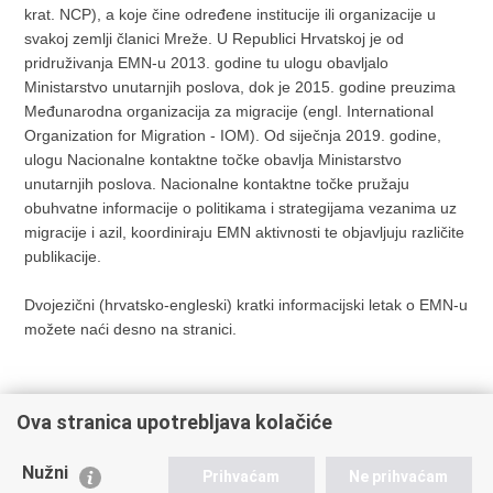
krat. NCP), a koje čine određene institucije ili organizacije u
svakoj zemlji članici Mreže. U Republici Hrvatskoj je od
pridruživanja EMN-u 2013. godine tu ulogu obavljalo
Ministarstvo unutarnjih poslova, dok je 2015. godine preuzima
Međunarodna organizacija za migracije (engl. International
Organization for Migration - IOM). Od siječnja 2019. godine,
ulogu Nacionalne kontaktne točke obavlja Ministarstvo
unutarnjih poslova. Nacionalne kontaktne točke pružaju
obuhvatne informacije o politikama i strategijama vezanima uz
migracije i azil, koordiniraju EMN aktivnosti te objavljuju različite
publikacije.
Dvojezični (hrvatsko-engleski) kratki informacijski letak o EMN-u
možete naći desno na stranici.
Ova stranica upotrebljava kolačiće
Općenito
EMN u Hrvatskoj
Nužni
Nacionalna mreža
Prihvaćam
Ne prihvaćam