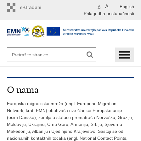
Preskoči
A
English
A
na
Prilagodba pristupačnosti
glavni
sadržaj
O nama
Europska migracijska mreža (engl. European Migration
Network, krat. EMN) obuhvaća sve članice Europske unije
(osim Danske), zemlje u statusu promatrača Norvešku, Gruziju,
Moldaviju, Ukrajinu, Crnu Goru, Armeniju, Srbiju, Sjevernu
Makedoniju, Albaniju i Ujedinjeno Kraljevstvo. Sastoji se od
nacionalnih kontaktnih točaka (engl. National Contact Points,