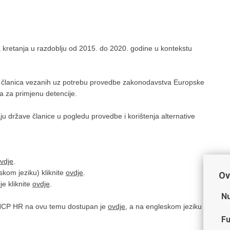
 kretanja u razdoblju od 2015. do 2020. godine u kontekstu
a članica vezanih uz potrebu provedbe zakonodavstva Europske
ija za primjenu detencije.
ju države članice u pogledu provedbe i korištenja alternative
vdje
.
skom jeziku) kliknite
ovdje
.
Ov
je kliknite
ovdje
.
Nu
N NCP HR na ovu temu dostupan je
ovdje
, a na engleskom jeziku
Fu