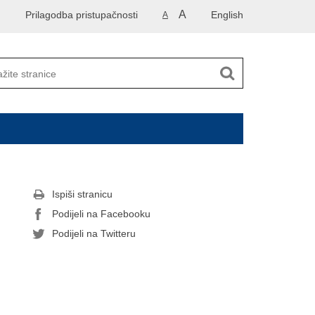
A
Prilagodba pristupačnosti
English
A
Ispiši stranicu
Podijeli na Facebooku
Podijeli na Twitteru