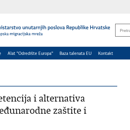
e
Alat "Odredište Europa"
Baza talenata EU
Kontakt
encija i alternativa
eđunarodne zaštite i