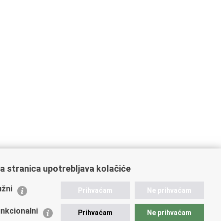
a stranica upotrebljava kolačiće
žni
Prihvaćam
Ne prihvaćam
nkcionalni
Prihvaćam
Ne prihvaćam