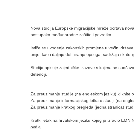
Nova studija Europske migracijske mreže ocrtava nova
postupaka međunarodne zaštite i povratka.
Ističe se uvođenje zakonskih promjena u većini držav
unije, kao i daljnje definiranje opsega, sadržaja i kriter
Studija opisuje zajedničke izazove s kojima se suočava
detenciji.
Za preuzimanje studije (na engleskom jeziku) kliknite
o
Za preuzimanje informacijskog letka o studiji (na engle
Za preuzimanje kratkog pregleda (jedna stranica) studi
Kratki letak na hrvatskom jeziku kojeg je izradio EM
ovdje
.