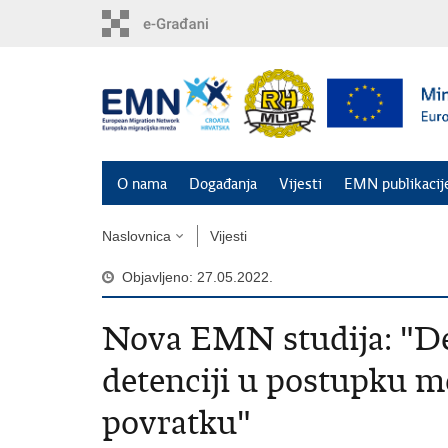
Preskoči
na
glavni
sadržaj
O nama
Događanja
Vijesti
EMN publikacij
Naslovnica
Vijesti
Objavljeno: 27.05.2022.
Nova EMN studija: "Det
detenciji u postupku m
povratku"