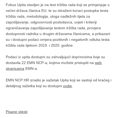
Fokus Upita stavljen je na test tržišta rada koji se primjenjuje u
većini država članica EU, te su istraženi koraci postupka testa
tržišta rada, metodologija, uloga nadležnih tijela za
zapošljavanje, odgovornosti poslodavca, uvjeti i kriteriji
ograničavanja zapošljavanja testom tržišta rada, provjera
dostupnosti radnika u drugim državama članicama, a prikazani
su i dostupni podaci omjera pozitivnih i negativnih odluka testa
tržišta rada tijekom 2019. i 2020. godine.
Podaci iz upita dostupni su zahvaljujući doprinosima koje su
dostavila 22 EMN NCP-a, kojima možete pristupiti na
web
stranicama
EMN-a.
EMN NCP HR izradio je sažetak Upita koji se sastoji od kraćeg i
detaljnog sažetka koji su dostupni
ovdje
.
Pisane vijesti