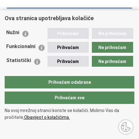
Ova stranica upotrebljava kolačiće
Prethodna
Sljedeća
Najava događanja:
Održan 11. sastanak
talijanska EMN konferencija
Nacionalne migracijske
Nužni
Prihvaćam
Ne prihvaćam
"From the vulnerability to
mreže
the mental-psychological
Funkcionalni
Prihvaćam
Ne prihvaćam
health of migrants: a
challenge for reception on a
Statistički
Prihvaćam
Ne prihvaćam
European scale"
Prihvaćam odabrane
Ispiši
Podijeli
Podijeli
Prihvaćam sve
stranicu
na
na
Povratak na vrh
Facebooku
Twitteru
Na ovoj mrežnoj stranci koriste se kolačići. Molimo Vas da
Copyright © 2026 European Migration Network.
Uvjeti korištenja
.
Izjava o
pročitate
Obavijest o kolačićima.
pristupačnosti
.