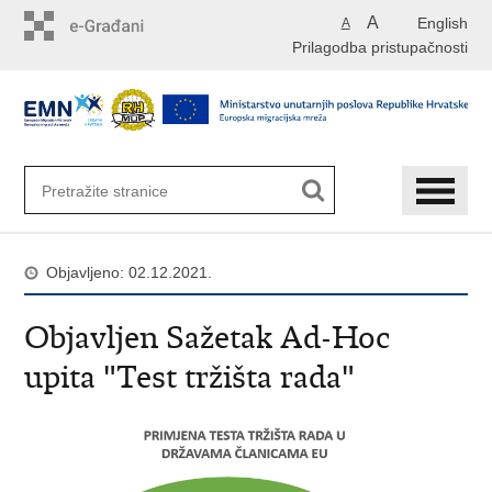
Preskoči
A
English
A
na
Prilagodba pristupačnosti
glavni
sadržaj
Objavljeno: 02.12.2021.
Objavljen Sažetak Ad-Hoc
upita "Test tržišta rada"